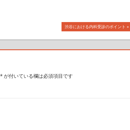
次
渋谷における内科受診のポイント
の
記
事:
*
が付いている欄は必須項目です