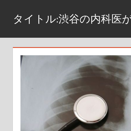
コ
ン
タイトル:渋谷の内科医
テ
ン
ス
ツ
ト
へ
レ
ス
ス
社
キ
会
ッ
の
プ
リ
セ
ッ
ト
方
法、
渋