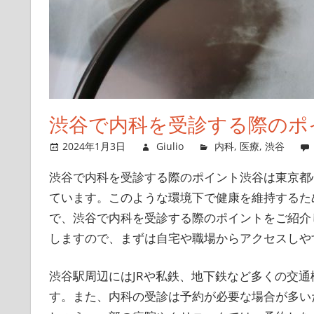
谷
内
科
医
が
解
渋谷で内科を受診する際のポ
説
2024年1月3日
Giulio
内科
,
医療
,
渋谷
渋谷で内科を受診する際のポイント渋谷は東京都
ています。
このような環境下で健康を維持するた
で、渋谷で内科を受診する際のポイントをご紹介
しますので、まずは自宅や職場からアクセスしや
渋谷駅周辺にはJRや私鉄、地下鉄など多くの交
す。また、内科の受診は予約が必要な場合が多い