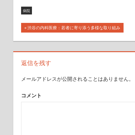
病院
前
渋谷の内科医療：若者に寄り添う多様な取り組み
投
の
記
稿
事:
ナ
返信を残す
ビ
メールアドレスが公開されることはありません。
ゲ
ー
コメント
シ
ョ
ン